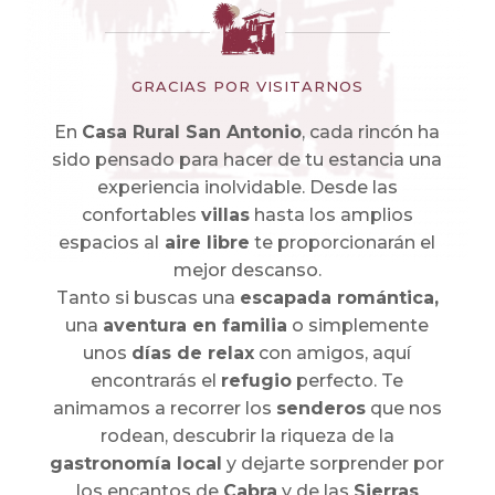
GRACIAS POR VISITARNOS
En
Casa Rural San Antonio
, cada rincón ha
sido pensado para hacer de tu estancia una
experiencia inolvidable. Desde las
confortables
villas
hasta los amplios
espacios al
aire libre
te proporcionarán el
mejor descanso.
Tanto si buscas una
escapada romántica,
una
aventura en familia
o simplemente
unos
días de relax
con amigos, aquí
encontrarás el
refugio
perfecto. Te
animamos a recorrer los
senderos
que nos
rodean, descubrir la riqueza de la
gastronomía local
y dejarte sorprender por
los encantos de
Cabra
y de las
Sierras