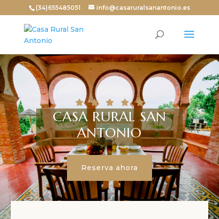
(34)655485051
info@casaruralsanantonio.es





CASA RURAL SAN
ANTONIO
Reserva ahora