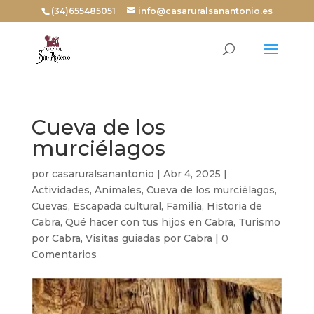
(34)655485051
info@casaruralsanantonio.es
Cueva de los
murciélagos
por
casaruralsanantonio
|
Abr 4, 2025
|
Actividades
,
Animales
,
Cueva de los murciélagos
,
Cuevas
,
Escapada cultural
,
Familia
,
Historia de
Cabra
,
Qué hacer con tus hijos en Cabra
,
Turismo
por Cabra
,
Visitas guiadas por Cabra
|
0
Comentarios