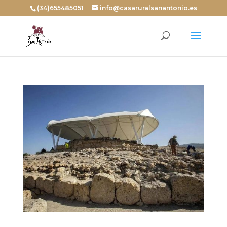
(34)655485051
info@casaruralsanantonio.es