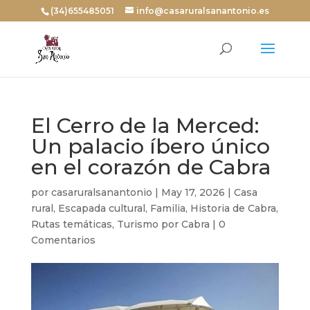
(34)655485051
info@casaruralsanantonio.es
El Cerro de la Merced:
Un palacio íbero único
en el corazón de Cabra
por
casaruralsanantonio
|
May 17, 2026
|
Casa
rural
,
Escapada cultural
,
Familia
,
Historia de Cabra
,
Rutas temáticas
,
Turismo por Cabra
|
0
Comentarios