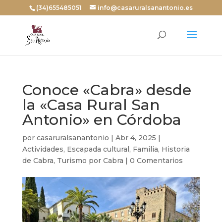
(34)655485051
info@casaruralsanantonio.es
Conoce «Cabra» desde
la «Casa Rural San
Antonio» en Córdoba
por
casaruralsanantonio
|
Abr 4, 2025
|
Actividades
,
Escapada cultural
,
Familia
,
Historia
de Cabra
,
Turismo por Cabra
|
0 Comentarios