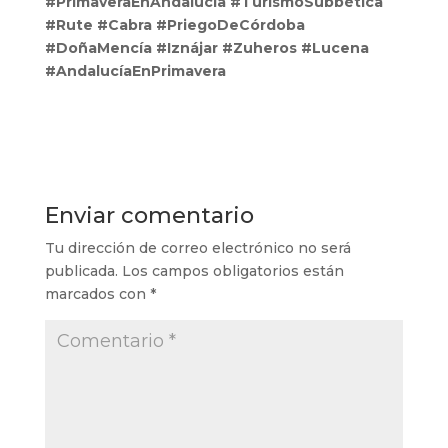
#PrimaveraEnAndalucía #TurismoSubbética
#Rute #Cabra #PriegoDeCórdoba
#DoñaMencía #Iznájar #Zuheros #Lucena
#AndalucíaEnPrimavera
Enviar comentario
Tu dirección de correo electrónico no será
publicada.
Los campos obligatorios están
marcados con
*