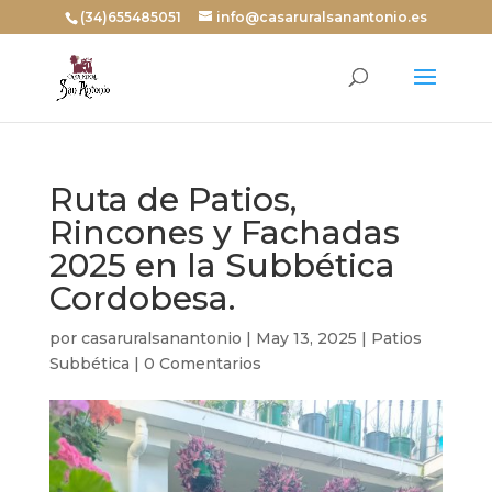
(34)655485051
info@casaruralsanantonio.es
Ruta de Patios,
Rincones y Fachadas
2025 en la Subbética
Cordobesa.
por
casaruralsanantonio
|
May 13, 2025
|
Patios
Subbética
|
0 Comentarios